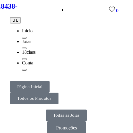
.8438-
0
Inicio
Joias
18class
Conta
Página Inicial
Todos os Produtos
Todas as Joias
Promoções