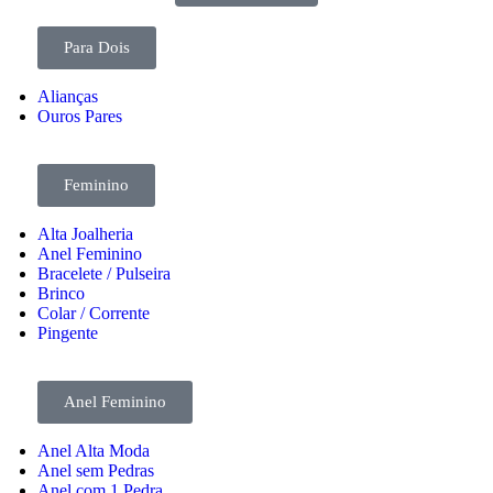
Para Dois
Alianças
Ouros Pares
Feminino
Alta Joalheria
Anel Feminino
Bracelete / Pulseira
Brinco
Colar / Corrente
Pingente
Anel Feminino
Anel Alta Moda
Anel sem Pedras
Anel com 1 Pedra