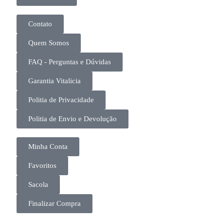
Contato
Quem Somos
FAQ - Perguntas e Dúvidas
Garantia Vitalicia
Politia de Privacidade
Politia de Envio e Devolução
Minha Conta
Favoritos
Sacola
Finalizar Compra