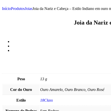
Início
Produtos
Joias
Joia da Nariz e Cabeça – Estilo Indiano em ouro
Joia da Nariz 
Peso
13 g
Cor do Ouro
Ouro Amarelo, Ouro Branco, Ouro Rosé
Estilo
18Class
Numero de Pedras
Sem Pedras