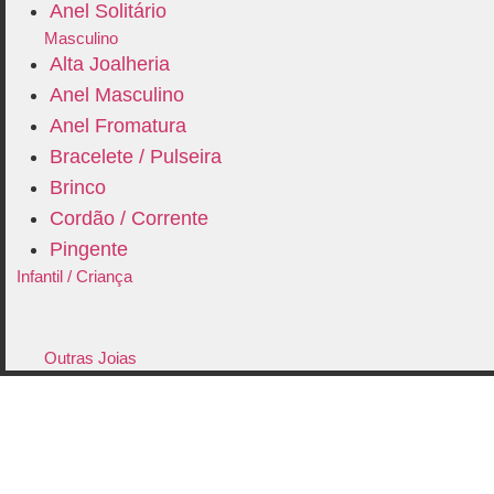
Anel Solitário
Masculino
Alta Joalheria
Anel Masculino
Anel Fromatura
Bracelete / Pulseira
Brinco
Cordão / Corrente
Pingente
Infantil / Criança
Outras Joias
Contato
Quem Somos
FAQ - Perguntas e Dúvidas
Garantia Vitalicia