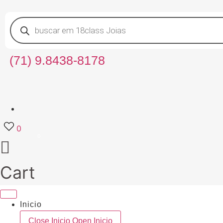
Ir
para
Pesquisar
produtos
o
conteúdo
(71) 9.8438-8178
0
Cart
Inicio
Close Inicio
Open Inicio